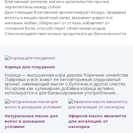
благовоний, религия, магия и целительство прочно
переплетены между собой.
Дым тлеющих благовоний ароматизирует воздух, придавая
волосу и вещам приятный запах, вызывает радость и
желание любви, оберегает от сглаза, избавляет от
головной боли, способствует облегчению родов.
Список воздействий можно продолжать до бесконечности.
Корица для похудения
Корица — высушенная кора дерева Коричник семейства
Лавровых и все знают ее неповторимый сладковатый
аромат, навевающий мысли о булочках и других сластях.
Но кроме как кулинарная добавка корица активно
используется и для балансирования употребления
сахара и соли и похудения. Она полезна как в виде
сыпучей пряности, так и в качестве эфирного масла.
Приобрести их вы можете в интернет-магазине
ИндоКитай с доставкой по России.
Натуральные маски для
Эфирное масло эвкалипта
волос в домашних
для ингаляций, от
условиях
насморка