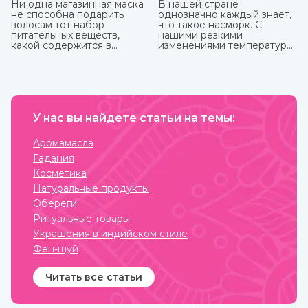
Ни одна магазинная маска
В нашей стране
не способна подарить
однозначно каждый знает,
волосам тот набор
что такое насморк. С
питательных веществ,
нашими резкими
какой содержится в
изменениями температуры,
домашних натуральных
ветрами не заболеть
масках. Это и ценный
буквально считается
белок, и витамины, и
чудом. Здоровых со всех
микроэлементы, которые
сторон атакуют болеющие,
напитают, увлажнят и
выздоравливающие вновь
восстановят пряди.
заболевают и так может
У нас вы найдете статьи на темы:
продолжаться до
бесконечности.
Аромамасла
Гадания
Косметика
Натуральные продукты
Обереги
Ритуальные товары
Украшения в индийском стиле
Фен-шуй
Читать все статьи