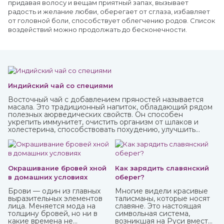
придавая волосу и вещам приятный запах, вызывает
радость и желание любви, оберегает от сглаза, избавляет
от головной боли, способствует облегчению родов. Список
воздействий можно продолжать до бесконечности.
Индийский чай со специями
Восточный чай с добавлением пряностей называется
масала. Это традиционный напиток, обладающий рядом
полезных аюрведических свойств. Он способен
укрепить иммунитет, очистить организм от шлаков и
холестерина, способствовать похудению, улучшить
пищеварение и укрепить нервную систему.
Окрашивание бровей хной
Как зарядить славянский
в домашних условиях
оберег?
Брови — один из главных
Многие видели красивые
выразительных элементов
талисманы, которые носят
лица. Меняется мода на
славяне. Это настоящая
толщину бровей, но ни в
символьная система,
какие времена не
возникшая на Руси вместе