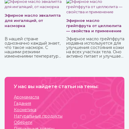
сыпучей пряности, так и в качестве эфирного масла.
Приобрести их вы можете в интернет-магазине
ИндоКитай с доставкой по России.
Эфирное масло эвкалипта
для ингаляций, от
Эфирное масло
насморка
грейпфрута от целлюлита
— свойства и применение
В нашей стране
Эфирное масло грейпфрута
однозначно каждый знает,
издавна используется для
что такое насморк. С
улучшения состояния кожи
нашими резкими
на всех участках тела. Оно
изменениями температуры,
активно питает и улучшает
ветрами не заболеть
циркуляцию крови в
буквально считается
проблемных зонах, кожа
чудом. Здоровых со всех
разглаживается, волосы
сторон атакуют болеющие,
становятся блестящими и
выздоравливающие вновь
сильными. Также оно
заболевают и так может
великолепно влияет на
продолжаться до
У нас вы найдете статьи на темы:
настроение, бодрит и
бесконечности.
наполняет жизненными
силами.
Аромамасла
Гадания
Косметика
Натуральные продукты
Обереги
Ритуальные товары