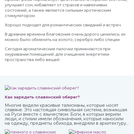
улучшает сон, избавляет от страхов и навязчивых
состояний, а также является сильным эротическим
стимулятором.
Хорошо подходит для романтических свиданий и встреч.
В древние времена благовония очень дорого ценились. их
можно было обменять на золото, серебро либо специи.
Сегодня ароматические палочки применяются при
окуривании помещений, для очищения энергетики
пространства либо вещей.
Как зарядить славянский оберег?
Многие видели красивые талисманы, которые носят
славяне. Это настоящая символьная система, возникшая
на Руси вместе с язычеством. Боги, в которых верили
люди, и стихии имели обозначения, которые наносили
на одежду, предметы обихода, внедряли в архитектуру
жилищ. Таким образом люди не только соединялись с
окружающим миром, но и просили у него защиты от