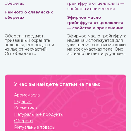
темных сил, дурного глаза, болезней, войн и
покровительства в земледелии, семейных делах и т.п.
Немного о славянских
оберегах
Эфирное масло
грейпфрута от целлюлита
— свойства и применение
Оберег – предмет,
Эфирное масло грейпфрута
призванный охранять
издавна используется для
человека, его родных и
улучшения состояния кожи
жилье от несчастий.
на всех участках тела. Оно
Он обладает
активно питает и улучшает
охранительной силой
циркуляцию крови в
только в том случае, когда
проблемных зонах, кожа
имеет место настоящая
разглаживается, волосы
вера в его магическое
становятся блестящими и
действие. Даже
сильными. Также оно
небольшие сомнения
великолепно влияет на
способны привести к
У нас вы найдете статьи на темы:
настроение, бодрит и
разрушению его силы и
наполняет жизненными
страданиям человека, для
силами.
Аромамасла
которого он
Гадания
изготавливался.
Косметика
Натуральные продукты
Обереги
Ритуальные товары