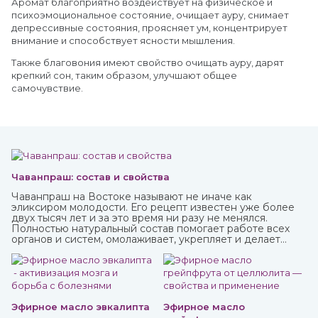
Аромат благоприятно воздействует на физическое и
психоэмоциональное состояние, очищает ауру, снимает
депрессивные состояния, проясняет ум, концентрирует
внимание и способствует ясности мышления.
Также благовония имеют свойство очищать ауру, дарят
крепкий сон, таким образом, улучшают общее
самочувствие.
Чаванпраш: состав и свойства
Чаванпраш на Востоке называют не иначе как
эликсиром молодости. Его рецепт известен уже более
двух тысяч лет и за это время ни разу не менялся.
Полностью натуральный состав помогает работе всех
органов и систем, омолаживает, укрепляет и делает
средство в виде пасты с пряным вкусом полностью
безопасным для взрослых, пожилых и детей.
Купить чаванпраш известных марок, в том числе Дабур,
вы можете в интернет-магазине ИндоКитай.
Эфирное масло эвкалипта
Эфирное масло