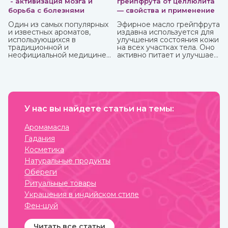
- активизация мозга и
грейпфрута от целлюлита
борьба с болезнями
— свойства и применение
Один из самых популярных
Эфирное масло грейпфрута
и известных ароматов,
издавна используется для
использующихся в
улучшения состояния кожи
традиционной и
на всех участках тела. Оно
неофициальной медицине,
активно питает и улучшает
многих косметических
циркуляцию крови в
средствах, бытовой химии
проблемных зонах, кожа
это эфирное масло
разглаживается, волосы
эвкалипта.
становятся блестящими и
Антибактериальный и
сильными. Также оно
антисептический эффект
великолепно влияет на
этого миртового дерева,
У нас вы найдете статьи на темы:
настроение, бодрит и
которое часто относят к
наполняет жизненными
хвойным, известен очень
силами.
Аромамасла
давно.
Гадания
Косметика
Натуральные продукты
Обереги
Ритуальные товары
Украшения в индийском стиле
Фен-шуй
Читать все статьи