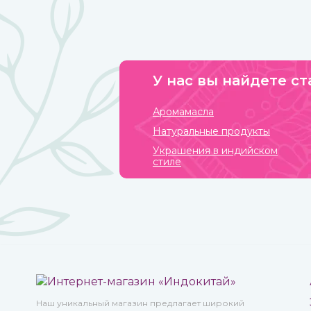
популярность приобрели благовония палочки за свою
простоту использования и высокое качество при
весьма приемлемой стоимости.
У нас вы найдете ст
Аромамасла
Натуральные продукты
Украшения в индийском
стиле
Наш уникальный магазин предлагает широкий