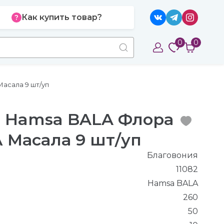
Как купить товар?
0
0
асала 9 шт/уп
 Hamsa BALA Флора
 Масала 9 шт/уп
Благовония
11082
Hamsa BALA
260
50