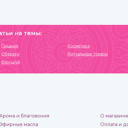
атьи на темы:
Гадания
Косметика
Обереги
Ритуальные товары
Фен-шуй
Арома и благовония
О магазин
Эфирные масла
Оплата и д