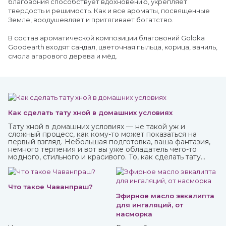
благовония способствует вдохновению, укрепляет
твердость и решимость. Как и все ароматы, посвященные
Земле, воодушевляет и притягивает богатство.
В состав ароматической композиции благовоний Goloka
Goodearth входят сандал, цветочная пыльца, корица, ваниль,
смола агарового дерева и мёд.
Как сделать тату хной в домашних условиях
Тату хной в домашних условиях — не такой уж и
сложный процесс, как кому-то может показаться на
первый взгляд. Небольшая подготовка, ваша фантазия,
немного терпения и вот вы уже обладатель чего-то
модного, стильного и красивого. То, как сделать тату
хной, вы можете узнать из нашей стать.
Что такое Чаванпраш?
Эфирное масло эвкалипта
для ингаляций, от
насморка