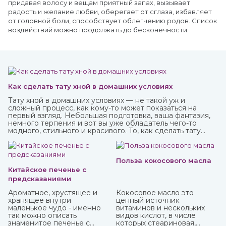
придавая волосу и вещам приятный запах, вызывает
радость и желание любви, оберегает от сглаза, избавляет
от головной боли, способствует облегчению родов. Список
воздействий можно продолжать до бесконечности.
Как сделать тату хной в домашних условиях
Тату хной в домашних условиях — не такой уж и
сложный процесс, как кому-то может показаться на
первый взгляд. Небольшая подготовка, ваша фантазия,
немного терпения и вот вы уже обладатель чего-то
модного, стильного и красивого. То, как сделать тату
хной, вы можете узнать из нашей стать.
Польза кокосового масла
Китайское печенье с
предсказаниями
Ароматное, хрустящее и
Кокосовое масло это
хранящее внутри
ценный источник
маленькое чудо - именно
витаминов и нескольких
так можно описать
видов кислот, в числе
знаменитое печенье с
которых стеариновая,