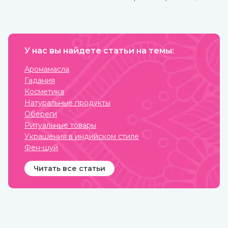
предсказаниями.
лауриновая, миристиновая,
олеиновая, каприловая,
капроновая, линолевая и
другие. Оно практически
не вступает в реакцию с
воздухом и остается
У нас вы найдете статьи на темы:
пригодным в течение
нескольких лет. В Аюрведе
оно считается одним из
Аромамасла
самых важных, обладает
Гадания
охлаждающими,
успокаивающими,
Косметика
освежающими свойствами.
Натуральные продукты
Купить кокосовое масло от
известных марок вы
Обереги
можете в интернет-
Ритуальные товары
магазине ИндоКитай.
Украшения в индийском стиле
Фен-шуй
Читать все статьи