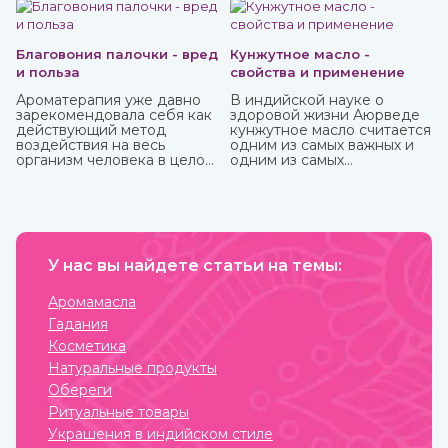
Благовония палочки - вред
Кунжутное масло -
и польза
свойства и применение
Ароматерапия уже давно
В индийской науке о
зарекомендовала себя как
здоровой жизни Аюрведе
действующий метод
кунжутное масло считается
воздействия на весь
одним из самых важных и
организм человека в целом:
одним из самых
как на его физическую, так
распространенных. Его
и на психо-эмоциональную
традиционно используют
сферы. Благовония,
как для наружного, так и
применяемые в
для наружного
ароматерапии, бывают
применения.
различных форм и имеют
разные составы.
У нас вы найдете статьи на темы:
Наибольшую популярность
приобрели благовония
Аромамасла
палочки за свою простоту
Гадания
использования и высокое
качество при весьма
Косметика
приемлемой стоимости.
Натуральные продукты
Обереги
Ритуальные товары
Украшения в индийском стиле