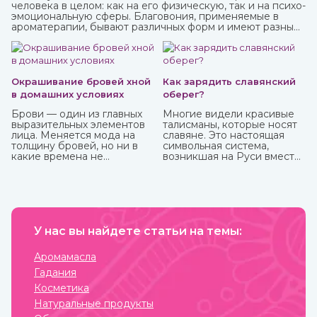
человека в целом: как на его физическую, так и на психо-
эмоциональную сферы. Благовония, применяемые в
ароматерапии, бывают различных форм и имеют разные
составы. Наибольшую популярность приобрели
благовония палочки за свою простоту использования и
высокое качество при весьма приемлемой стоимости.
Окрашивание бровей хной
Как зарядить славянский
в домашних условиях
оберег?
Брови — один из главных
Многие видели красивые
выразительных элементов
талисманы, которые носят
лица. Меняется мода на
славяне. Это настоящая
толщину бровей, но ни в
символьная система,
какие времена не
возникшая на Руси вместе
отменится их ухоженный и
с язычеством. Боги, в
привлекательный вид. К
которых верили люди, и
сожалению, не всем
стихии имели обозначения,
девушкам от природы
которые наносили на
достались яркие брови, но
одежду, предметы
с помощью одного
обихода, внедряли в
средства можно не только
У нас вы найдете статьи на темы:
архитектуру жилищ. Таким
их укрепить, но и окрасить.
образом люди не только
И это хна, которую можно
соединялись с
Аромамасла
приобрести в интернет-
окружающим миром, но и
Гадания
магазине ИндоКитай.
просили у него защиты от
темных сил, дурного глаза,
Косметика
болезней, войн и
Натуральные продукты
покровительства в
земледелии, семейных