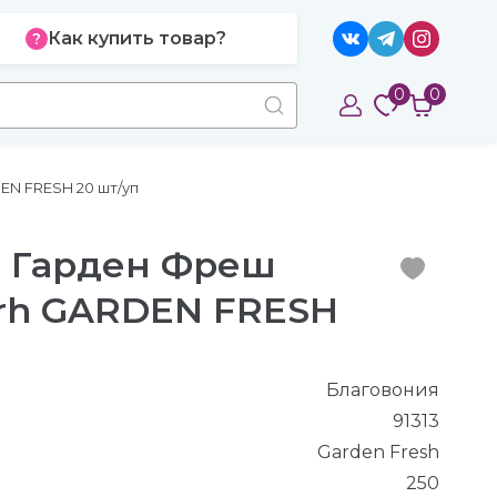
Как купить товар?
0
0
N FRESH 20 шт/уп
я Гарден Фреш
rh GARDEN FRESH
Благовония
91313
Garden Fresh
250