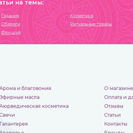
атьи на темы:
Гадания
Косметика
Обереги
Ритуальные товары
Фен-шуй
Арома и благовония
О магазин
Эфирные масла
Оплата и д
Аюрведическая косметика
Отзывы
Свечи
Статьи
Галантерея
Контакты
Здоровье
Бренды