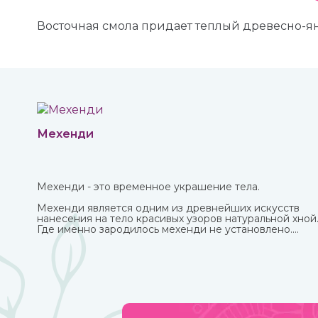
Восточная смола придает теплый древесно-янт
Мехенди
Мехенди - это временное украшение тела.
Мехенди является одним из древнейших искусств
нанесения на тело красивых узоров натуральной хной
Где именно зародилось мехенди не установлено.
Многими веками росписью хной занимались народы
разных стран и континентов, которые привносили в
нее свои культурные традиции.