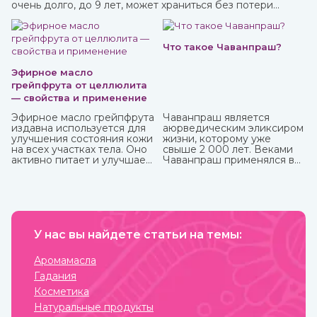
очень долго, до 9 лет, может храниться без потери
ценных качеств.
Что такое Чаванпраш?
Эфирное масло
грейпфрута от целлюлита
— свойства и применение
Эфирное масло грейпфрута
Чаванпраш является
издавна используется для
аюрведическим эликсиром
улучшения состояния кожи
жизни, которому уже
на всех участках тела. Оно
свыше 2 000 лет. Веками
активно питает и улучшает
Чаванпраш применялся в
циркуляцию крови в
качестве эффективного и
проблемных зонах, кожа
мощного биоэнергетика,
разглаживается, волосы
способного
становятся блестящими и
активизировать иммунную
сильными. Также оно
систему организма.
великолепно влияет на
Обладает выраженным
настроение, бодрит и
У нас вы найдете статьи на темы:
омолаживающим
наполняет жизненными
действием, оздоравливает
силами.
и укрепляет, улучшает
Аромамасла
кровообращение,
Гадания
восстанавливает
деятельность нервных и
Косметика
эндокринных функций. Его
Натуральные продукты
включают в