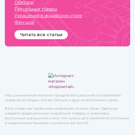
терапевтический комплекс
Обереги
для борьбы со многими
Ритуальные товары
хроническими
заболеваниями.
Украшения в индийском стиле
Рекомендован для приема
Фен-шуй
с пищей.
Читать все статьи
Наш уникальный магазин предлагает широкий ассортимент
товаров из Индии, Китая, Непала и других восточных стран.
Весь товар мы привозим напрямую из этих стран. Здесь вы
найдете традиционные индийские товары и сувениры,
восточные украшения и все, что нужно для занятий восточными
и индийскими танцами и конечно же йогой.