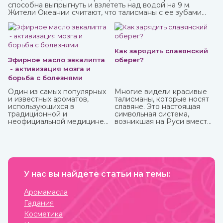
способна выпрыгнуть и взлететь над водой на 9 м.
Жители Океании считают, что талисманы с ее зубами
обеспечивают защиту от темных сил.
Как зарядить славянский
Эфирное масло эвкалипта
оберег?
- активизация мозга и
борьба с болезнями
Один из самых популярных
Многие видели красивые
и известных ароматов,
талисманы, которые носят
использующихся в
славяне. Это настоящая
традиционной и
символьная система,
неофициальной медицине,
возникшая на Руси вместе
многих косметических
с язычеством. Боги, в
средствах, бытовой химии
которых верили люди, и
это эфирное масло
стихии имели обозначения,
эвкалипта.
которые наносили на
Антибактериальный и
одежду, предметы
антисептический эффект
обихода, внедряли в
этого миртового дерева,
У нас вы найдете статьи на темы:
архитектуру жилищ. Таким
которое часто относят к
образом люди не только
хвойным, известен очень
соединялись с
Аромамасла
давно.
окружающим миром, но и
Гадания
просили у него защиты от
темных сил, дурного глаза,
Косметика
болезней, войн и