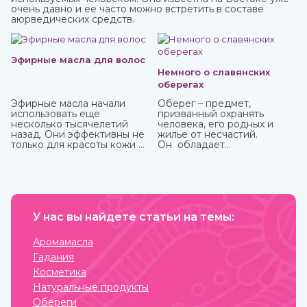
очень давно и ее часто можно встретить в составе
аюрведических средств.
Эфирные масла для волос
Немного о славянских
оберегах
Эфирные масла начали
Оберег – предмет,
использовать еще
призванный охранять
несколько тысячелетий
человека, его родных и
назад. Они эффективны не
жилье от несчастий.
только для красоты кожи и
Он обладает
волос, массажа, но и
охранительной силой
укрепления здоровья.
только в том случае, когда
Некоторые из них можно
имеет место настоящая
использовать
вера в его магическое
самостоятельно, некоторые
действие. Даже
только вместе с базовым
небольшие сомнения
маслом из-за весьма
У нас вы найдете статьи на темы:
способны привести к
агрессивного действия.
разрушению его силы и
Купите любые эфирные
страданиям человека, для
Аромамасла
масла в интернет-магазине
которого он
Гадания
ИндоКитай.
изготавливался.
Косметика
Натуральные продукты
Обереги