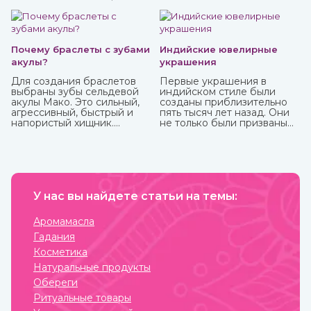
великолепно влияет на настроение, бодрит и наполняет
жизненными силами.
Почему браслеты с зубами
Индийские ювелирные
акулы?
украшения
Для создания браслетов
Первые украшения в
выбраны зубы сельдевой
индийском стиле были
акулы Мако. Это сильный,
созданы приблизительно
агрессивный, быстрый и
пять тысяч лет назад. Они
напористый хищник.
не только были призваны
Обладает быстрой
подчеркнуть красоту
реакцией и хитростью.
владельца, но и
Мако способна выпрыгнуть
социальный статус,
и взлететь над водой на 9
наделялись сакральной
м. Жители Океании
способностью защищать.
считают, что талисманы с
Важно, что не только
ее зубами обеспечивают
У нас вы найдете статьи на темы:
женщины, но и мужчины
защиту от темных сил.
могли носить украшения,
которые предназначались
Аромамасла
для определенных
Гадания
жизненных событий —
взросление, свадьба,
Косметика
ритуалы. При этом каждая
Натуральные продукты
вещь имеет свое значение
и передается в
Обереги
поколениях. Приобрести
Ритуальные товары
индийские ювелирные
украшения вы можете в