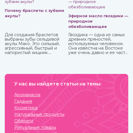
Почему браслеты с зубами
акулы?
Эфирное масло гвоздики —
природное
обезболивающее
Для создания браслетов
Гвоздика — одна из самых
выбраны зубы сельдевой
древних пряностей,
акулы Мако. Это сильный,
используемых человеком.
агрессивный, быстрый и
Она известна на Востоке
напористый хищник.
уже очень давно и ее часто
Обладает быстрой
можно встретить в составе
реакцией и хитростью.
аюрведических средств.
Мако способна выпрыгнуть
и взлететь над водой на 9
м. Жители Океании
считают, что талисманы с
ее зубами обеспечивают
У нас вы найдете статьи на темы:
защиту от темных сил.
Аромамасла
Гадания
Косметика
Натуральные продукты
Обереги
Ритуальные товары