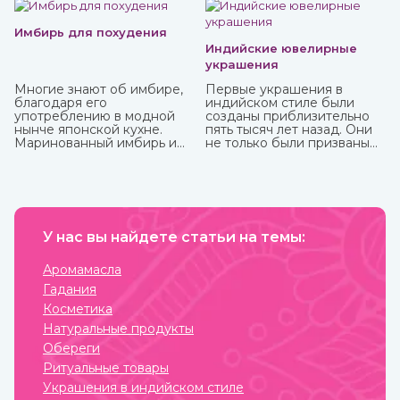
Имбирь для похудения
Индийские ювелирные
украшения
Многие знают об имбире,
Первые украшения в
благодаря его
индийском стиле были
употреблению в модной
созданы приблизительно
нынче японской кухне.
пять тысяч лет назад. Они
Маринованный имбирь и
не только были призваны
специя безусловно тоже
подчеркнуть красоту
полезны, но можно и даже
владельца, но и
нужно употреблять его в
социальный статус,
сыром виде, так он отдает
наделялись сакральной
больше всего полезных
способностью защищать.
веществ и приносит
Важно, что не только
больше пользы.
У нас вы найдете статьи на темы:
женщины, но и мужчины
могли носить украшения,
которые предназначались
Аромамасла
для определенных
Гадания
жизненных событий —
взросление, свадьба,
Косметика
ритуалы. При этом каждая
Натуральные продукты
вещь имеет свое значение
и передается в
Обереги
поколениях. Приобрести
Ритуальные товары
индийские ювелирные
украшения вы можете в
Украшения в индийском стиле
интернет-магазине