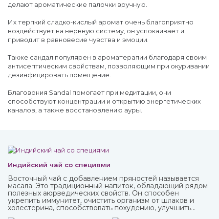
делают ароматические палочки вручную.
Их терпкий сладко-кислый аромат очень благоприятно
воздействует на нервную систему, он успокаивает и
приводит в равновесие чувства и эмоции.
Также сандал популярен в ароматерапии благодаря своим
антисептическим свойствам, позволяющим при окуривании
дезинфицировать помещение.
Благовония Sandal помогает при медитации, они
способствуют концентрации и открытию энергетических
каналов, а также восстановлению ауры.
Индийский чай со специями
Восточный чай с добавлением пряностей называется
масала. Это традиционный напиток, обладающий рядом
полезных аюрведических свойств. Он способен
укрепить иммунитет, очистить организм от шлаков и
холестерина, способствовать похудению, улучшить
пищеварение и укрепить нервную систему.