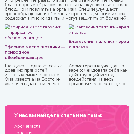
Употребление разного вида приправ может не только
благотворным образом сказаться на вкусовых качествах
блюд, но и повлиять на организм. Специи улучшают
кровообращение и обменные процессы, многие из них
содержат антиоксиданты и могут защитить от болезней,
придать сил и энергии. Различные приправы, в том числе
чисто восточные, вы можете купить в интернет-магазине
ИндоКитай.
Благовония палочки - вред
Эфирное масло гвоздики —
и польза
природное
обезболивающее
Гвоздика — одна из самых
Ароматерапия уже давно
древних пряностей,
зарекомендовала себя как
используемых человеком.
действующий метод
Она известна на Востоке
воздействия на весь
уже очень давно и ее часто
организм человека в целом:
можно встретить в составе
как на его физическую, так
аюрведических средств.
и на психо-эмоциональную
сферы. Благовония,
применяемые в
ароматерапии, бывают
различных форм и имеют
У нас вы найдете статьи на темы:
разные составы.
Наибольшую популярность
приобрели благовония
Аромамасла
палочки за свою простоту
Гадания
использования и высокое