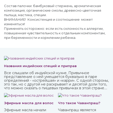
Состав палочки: бамбуковый стержень, ароматическая
композиция, органические смолы, древесно-цветочная
пыльца, мастика, специи.
ВНИМАНИЕ! Консистенция и соотношение может
изменяться!
Применять осторожно: если есть склонность к аллергии,
повышенная чувствительность к отдельным компонентам,
при беременности и кормлении ребенка.
Названия индийских специй и приправ
Все слышали об индийской кухне. Привычное
представление о ней умещается буквально в паре
определений - «острейшая» и «карри». С одной стороны,
это так, но с другой не раскрывает и десятой доли того,
что можно сказать о пищевых привычках в этой стране.
Индийская кухня одна из самых полезных в мире.
Присутствующие в ней специи и их сочетания
подобраны специально таким образом, чтобы не только
придавать удивительные вкусовые свойства блюдам, но
Эфирные масла для волос
Что такое Чаванпраш?
и оказывать благотворное влияние на организм.
Эфирные масла начали
Чаванпраш является