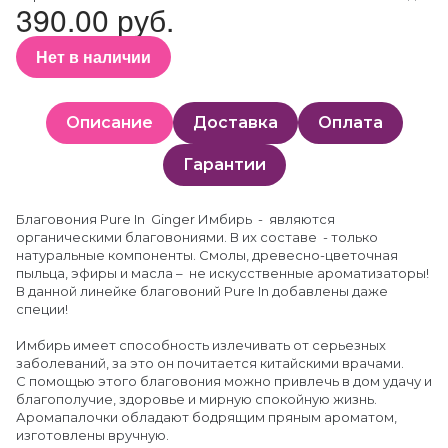
390.00 руб.
Нет в наличии
Описание
Доставка
Оплата
Гарантии
Благовония Pure In Ginger Имбирь - являются
органическими благовониями. В их составе - только
натуральные компоненты. Смолы, древесно-цветочная
пыльца, эфиры и масла – не искусственные ароматизаторы!
В данной линейке благовоний Pure In добавлены даже
специи!
Имбирь имеет способность излечивать от серьезных
заболеваний, за это он почитается китайскими врачами.
С помощью этого благовония можно привлечь в дом удачу и
благополучие, здоровье и мирную спокойную жизнь.
Аромапалочки обладают бодрящим пряным ароматом,
изготовлены вручную.