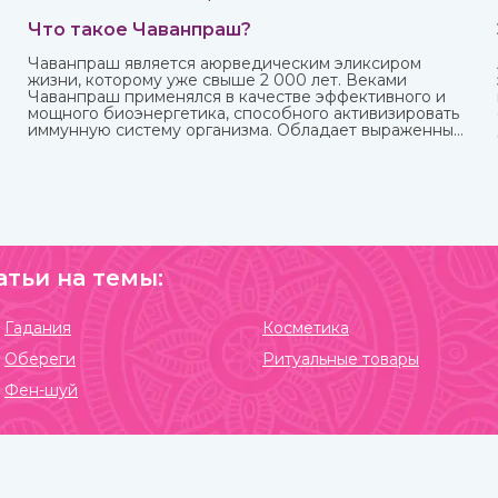
Что такое Чаванпраш?
Чаванпраш является аюрведическим эликсиром
жизни, которому уже свыше 2 000 лет. Веками
Чаванпраш применялся в качестве эффективного и
мощного биоэнергетика, способного активизировать
иммунную систему организма. Обладает выраженным
омолаживающим действием, оздоравливает и
укрепляет, улучшает кровообращение,
восстанавливает деятельность нервных и
эндокринных функций. Его включают в
терапевтический комплекс для борьбы со многими
хроническими заболеваниями. Рекомендован для
приема с пищей.
атьи на темы:
Гадания
Косметика
Обереги
Ритуальные товары
Фен-шуй