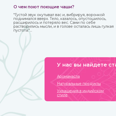
О чем поют поющие чаши?
"Густой звук окутывал вас и, вибрируя, воронкой
поднимался вверх. Тело, казалось, опустошилось,
расширилось и потеряло вес. Сами по себе
растворились мысли, и в голове осталась лишь гулкая
пустота."
Это вы можете прочувствовать с тибетской поющей
чашей.
У нас вы найдете ст
Аромамасла
Натуральные продукты
Украшения в индийском
стиле