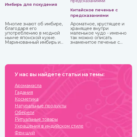
Имбирь для похудения
Китайское печенье с
предсказаниями
Многие знают об имбире,
Ароматное, хрустящее и
благодаря его
хранящее внутри
употреблению в модной
маленькое чудо - именно
нынче японской кухне.
так можно описать
Маринованный имбирь и
знаменитое печенье с
специя безусловно тоже
предсказаниями.
полезны, но можно и даже
нужно употреблять его в
сыром виде, так он отдает
больше всего полезных
веществ и приносит
больше пользы.
У нас вы найдете статьи на темы:
Аромамасла
Гадания
Косметика
Натуральные продукты
Обереги
Ритуальные товары
Украшения в индийском стиле
Фен-шуй