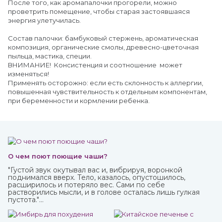
После того, как аромапалочки прогорели, можно
проветрить помещение, чтобы старая застоявшаяся
энергия улетучилась.
Состав палочки: бамбуковый стержень, ароматическая
композиция, органические смолы, древесно-цветочная
пыльца, мастика, специи.
ВНИМАНИЕ! Консистенция и соотношение может
изменяться!
Применять осторожно: если есть склонность к аллергии,
повышенная чувствительность к отдельным компонентам,
при беременности и кормлении ребенка.
О чем поют поющие чаши?
"Густой звук окутывал вас и, вибрируя, воронкой
поднимался вверх. Тело, казалось, опустошилось,
расширилось и потеряло вес. Сами по себе
растворились мысли, и в голове осталась лишь гулкая
пустота."
Это вы можете прочувствовать с тибетской поющей
чашей.