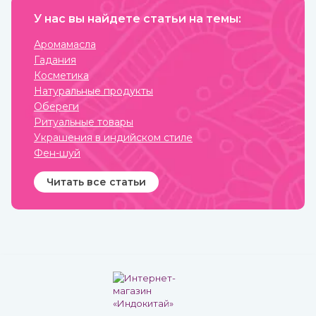
различных форм и имеют
У нас вы найдете статьи на темы:
разные составы.
Наибольшую популярность
приобрели благовония
Аромамасла
палочки за свою простоту
Гадания
использования и высокое
качество при весьма
Косметика
приемлемой стоимости.
Натуральные продукты
Обереги
Ритуальные товары
Украшения в индийском стиле
Фен-шуй
Читать все статьи