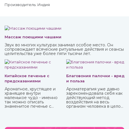
Производитель: Индия
Массаж поющими чашами
Звук во многих культурах занимал особое место. Он
сопровождает всяческие ритуальные действия и сеансы
целительства уже более пяти тысячи лет.
Китайское печенье с
Благовония палочки - вред
предсказаниями
и польза
Ароматное, хрустящее и
Ароматерапия уже давно
хранящее внутри
зарекомендовала себя как
маленькое чудо - именно
действующий метод
так можно описать
воздействия на весь
знаменитое печенье с
организм человека в целом:
предсказаниями.
как на его физическую, так
и на психо-эмоциональную
сферы. Благовония,
применяемые в
ароматерапии, бывают