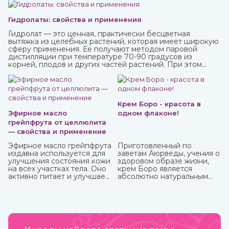
Гидролаты: свойства и применения
Гидролат — это ценная, практически бесцветная
вытяжка из целебных растений, которая имеет широкую
сферу применения. Ее получают методом паровой
дистилляции при температуре 70-90 градусов из
корней, плодов и других частей растений. При этом
вещества совершенно не разрушаются, а вот аромат
может и поменяться. Купите различные натуральные
гидролаты в интернет-магазине ИндоКитай с доставкой
по России.
Крем Боро - красота в
Эфирное масло
одном флаконе!
грейпфрута от целлюлита
— свойства и применение
Эфирное масло грейпфрута
Приготовленный по
издавна используется для
заветам Аюрведы, учения о
улучшения состояния кожи
здоровом образе жизни,
на всех участках тела. Оно
крем Боро является
активно питает и улучшает
абсолютно натуральным
циркуляцию крови в
средством, которое
проблемных зонах, кожа
принесет вам
разглаживается, волосы
максимальную пользу. У
становятся блестящими и
него превосходные
сильными. Также оно
антибактериальные и
великолепно влияет на
противовоспалительные