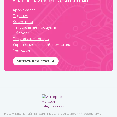
настроение, бодрит и
У нас вы найдете статьи на темы:
свойства, благодаря
наполняет жизненными
которым быстро заживают
силами.
мелкие трещинки и ранки
Аромамасла
на коже, ожоги, грибковые
Гадания
заболевания, герпес.
Косметика
Натуральные продукты
Обереги
Ритуальные товары
Украшения в индийском стиле
Фен-шуй
Читать все статьи
Наш уникальный магазин предлагает широкий ассортимент