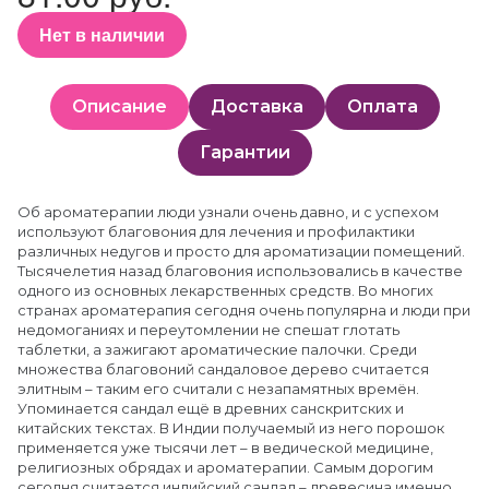
Нет в наличии
Описание
Доставка
Оплата
Гарантии
Об ароматерапии люди узнали очень давно, и с успехом
используют благовония для лечения и профилактики
различных недугов и просто для ароматизации помещений.
Тысячелетия назад благовония использовались в качестве
одного из основных лекарственных средств. Во многих
странах ароматерапия сегодня очень популярна и люди при
недомоганиях и переутомлении не спешат глотать
таблетки, а зажигают ароматические палочки. Среди
множества благовоний сандаловое дерево считается
элитным – таким его считали с незапамятных времён.
Упоминается сандал ещё в древних санскритских и
китайских текстах. В Индии получаемый из него порошок
применяется уже тысячи лет – в ведической медицине,
религиозных обрядах и ароматерапии. Самым дорогим
сегодня считается индийский сандал – древесина именно