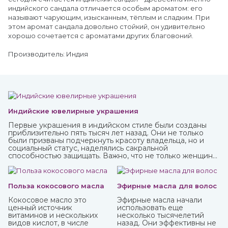
индийского сандала отличается особым ароматом: его
называют чарующим, изысканным, тёплым и сладким. При
этом аромат сандала довольно стойкий, он удивительно
хорошо сочетается с ароматами других благовоний.
Производитель: Индия
Индийские ювелирные украшения
Первые украшения в индийском стиле были созданы
приблизительно пять тысяч лет назад. Они не только
были призваны подчеркнуть красоту владельца, но и
социальный статус, наделялись сакральной
способностью защищать. Важно, что не только женщины,
но и мужчины могли носить украшения, которые
предназначались для определенных жизненных
событий — взросление, свадьба, ритуалы. При этом
каждая вещь имеет свое значение и передается в
Польза кокосового масла
Эфирные масла для волос
поколениях. Приобрести индийские ювелирные
Кокосовое масло это
Эфирные масла начали
украшения вы можете в интернет-магазине ИндоКитай с
ценный источник
использовать еще
доставкой по всей стране.
витаминов и нескольких
несколько тысячелетий
видов кислот, в числе
назад. Они эффективны не