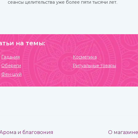
сеансы целительства уже более пяти тысячи лет.
атьи на темы:
Гадания
Косметика
Обереги
Ритуальные товары
Фен-шуй
Арома и благовония
О магазин