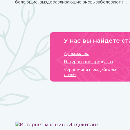
болеющие, выздоравливающие вновь заболевают и
так может продолжаться до бесконечности.
У нас вы найдете ст
Аромамасла
Натуральные продукты
Украшения в индийском
стиле