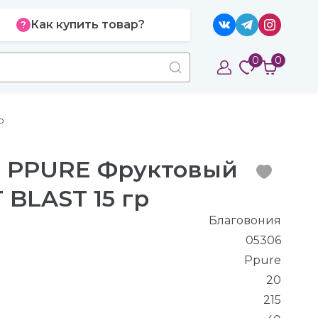
Как купить товар?
0
0
р
я PPURE Фруктовый
 BLAST 15 гр
Благовония
05306
Ppure
20
215