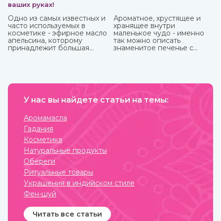
ваших руках!
Одно из самых известных и
Ароматное, хрустящее и
часто используемых в
хранящее внутри
косметике - эфирное масло
маленькое чудо - именно
апельсина, которому
так можно описать
принадлежит большая
знаменитое печенье с
часть производства ввиду
предсказаниями.
доступности исходного
материала и достаточно
простому процессу
получения. Это яркий,
праздничный аромат,
который подарит вам
У нас вы найдете статьи на темы:
солнечное настроение.
Аромамасла
Гадания
Косметика
Натуральные продукты
Обереги
Ритуальные товары
Украшения в индийском стиле
Фен-шуй
Читать все статьи