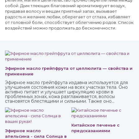
религия, магия и целительство прочно переплетены между
собой. Дым тлеющих благовоний ароматизирует воздух,
придавая волосу и вещам приятный запах, вызывает
радость и желание любви, оберегает от сглаза, избавляет
от головной боли, способствует облегчению родов. Список
воздействий можно продолжать до бесконечности.
Эфирное масло грейпфрута от целлюлита — свойства и
применение
Эфирное масло грейпфрута издавна используется для
улучшения состояния кожи на всех участках тела. Оно
активно питает и улучшает циркуляцию крови в
проблемных зонах, кожа разглаживается, волосы
становятся блестящими и сильными. Также оно
великолепно влияет на настроение, бодрит и наполняет
жизненными силами.
Китайское печенье с
Эфирное масло
предсказаниями
апельсина - сила Солнца в