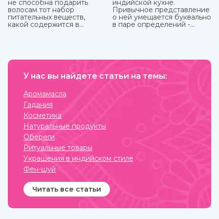
не способна подарить
индийской кухне.
волосам тот набор
Привычное представление
питательных веществ,
о ней умещается буквально
какой содержится в
в паре определений -
домашних натуральных
«острейшая» и «карри». С
масках. Это и ценный
одной стороны, это так, но
белок, и витамины, и
с другой не раскрывает и
микроэлементы, которые
десятой доли того, что
напитают, увлажнят и
можно сказать о пищевых
восстановят пряди.
привычках в этой стране.
У нас вы найдете статьи на темы:
Индийская кухня одна из
самых полезных в мире.
Присутствующие в ней
Аромамасла
специи и их сочетания
Гадания
подобраны специально
таким образом, чтобы не
Косметика
только придавать
Натуральные продукты
удивительные вкусовые
свойства блюдам, но и
Обереги
оказывать благотворное
Ритуальные товары
влияние на организм.
Украшения в индийском стиле
Фен-шуй
Читать все статьи