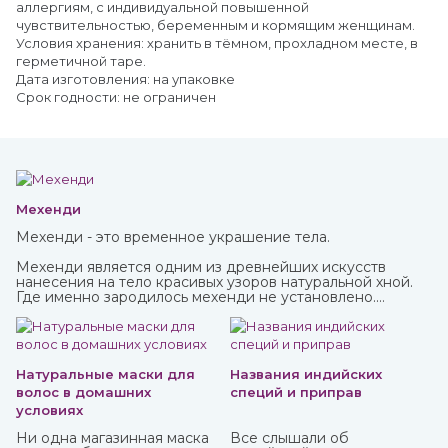
аллергиям, с индивидуальной повышенной
чувствительностью, беременным и кормящим женщинам.
Условия хранения: хранить в тёмном, прохладном месте, в
герметичной таре.
Дата изготовления: на упаковке
Срок годности: не ограничен
Мехенди
Мехенди - это временное украшение тела.
Мехенди является одним из древнейших искусств
нанесения на тело красивых узоров натуральной хной.
Где именно зародилось мехенди не установлено.
Многими веками росписью хной занимались народы
разных стран и континентов, которые привносили в нее
свои культурные традиции.
Натуральные маски для
Названия индийских
волос в домашних
специй и приправ
условиях
Ни одна магазинная маска
Все слышали об