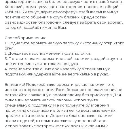
ароматерапия заняла более весомую часть в нашей жизни.
Хороший аромат улучшает настроение, повышает общий
жизненный тонус, дарит атмосферу незабываемых минут
позитивного общения в кругу близких. Среди сотен
разновидностей благовоний следует выбрать свой аромат,
который подойдёт именно Вам.
Способ применения:
1. Поднесите ароматическую палочку к источнику открытого
огня.
2. Дождитесь воспламенения края палочки.
3. Погасите пламя ароматической палочки, воздействуя на
неё интенсивными потоками воздуха.
4. Установите тлеющую аромапалочку в специальную
подставку, или удерживайте её вертикально в руках.
Внимание! Подожжённые ароматические палочки - это
источник открытого огня. Во избежание воспламенения не
оставляйте зажженную аромапалочку без присмотра. Для
фиксации ароматической палочки используйте
специальную подставку. Не используйте благовония
палочки на сквозняках и в близи легко воспламеняемых
предметов и веществ. Держите благовонные палочки
вдали от детей, в герметически закупоренной таре.
Использовать с осторожностью: людям, склонным к