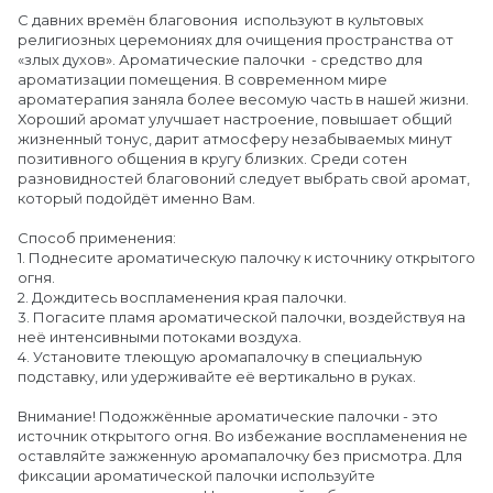
С давних времён благовония используют в культовых
религиозных церемониях для очищения пространства от
«злых духов». Ароматические палочки - средство для
ароматизации помещения. В современном мире
ароматерапия заняла более весомую часть в нашей жизни.
Хороший аромат улучшает настроение, повышает общий
жизненный тонус, дарит атмосферу незабываемых минут
позитивного общения в кругу близких. Среди сотен
разновидностей благовоний следует выбрать свой аромат,
который подойдёт именно Вам.
Способ применения:
1. Поднесите ароматическую палочку к источнику открытого
огня.
2. Дождитесь воспламенения края палочки.
3. Погасите пламя ароматической палочки, воздействуя на
неё интенсивными потоками воздуха.
4. Установите тлеющую аромапалочку в специальную
подставку, или удерживайте её вертикально в руках.
Внимание! Подожжённые ароматические палочки - это
источник открытого огня. Во избежание воспламенения не
оставляйте зажженную аромапалочку без присмотра. Для
фиксации ароматической палочки используйте