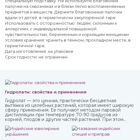
специальную подставку. Не используйте благовония
палочки на сквозняках и в близи легко воспламеняемых
предметов и веществ. Держите благовонные палочки
вдали от детей, в герметически закупоренной таре.
Использовать с осторожностью: людям, склонным к
аллергиям, с индивидуальной повышенной
чувствительностью, беременным и кормящим женщинам.
Условия хранения: хранить в тёмном, прохладном месте, в
герметичной таре.
Дата изготовления: на упаковке
Срок годности: не ограничен
Гидролаты: свойства и применения
Гидролат — это ценная, практически бесцветная
вытяжка из целебных растений, которая имеет широкую
сферу применения. Ее получают методом паровой
дистилляции при температуре 70-90 градусов из
корней, плодов и других частей растений. При этом
вещества совершенно не разрушаются, а вот аромат
может и поменяться. Купите различные натуральные
гидролаты в интернет-магазине ИндоКитай с доставкой
по России.