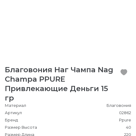
Благовония Наг Чампа Nag
Champa PPURE
Привлекающие Деньги 15
гр
Материал
Благовония
Артикул
02862
Бренд
Ppure
Размер Высота
40
Размер Длина
220