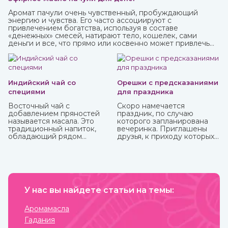
Аромат пачули очень чувственный, пробуждающий
энергию и чувства. Его часто ассоциируют с
привлечением богатства, используя в составе
«денежных» смесей, натирают тело, кошелек, сами
деньги и все, что прямо или косвенно может привлечь
финансы.
Индийский чай со
Орешки с предсказаниями
специями
для праздника
Восточный чай с
Скоро намечается
добавлением пряностей
праздник, по случаю
называется масала. Это
которого запланирована
традиционный напиток,
вечеринка. Приглашены
обладающий рядом
друзья, к приходу которых
полезных аюрведических
готовитесь основательно.
свойств. Он способен
Вроде все учли – и
укрепить иммунитет,
отличные угощения на
очистить организм от
столе, и хорошее вино с
шлаков и холестерина,
дорогим шампанским для
способствовать
милых женщин, и музыка на
похудению, улучшить
У нас вы найдете статьи на темы:
любой вкус. И все же чего-
пищеварение и укрепить
то не хватает? Конечно!
нервную систему.
Это интересного и
Аромамасла
необычного развлечения,
Гадания
которое должно прийтись