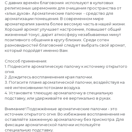
С давних времён благовония используют в культовых
религиозных церемониях для очищения пространства от
«злых духов». Ароматические палочки - средство для
ароматизации помещения. В современном мире
ароматерапия заняла более весомую часть в нашей жизни.
Хороший аромат улучшает настроение, повышает общий
жизненный тонус, дарит атмосферу незабываемых минут
позитивного общения в кругу близких. Среди сотен
разновидностей благовоний следует выбрать свой аромат,
который подойдёт именно Вам.
Способ применения:
1. Поднесите ароматическую палочку к источнику открытого
огня.
2. Дождитесь воспламенения края палочки.
3. Погасите пламя ароматической палочки, воздействуя на
неё интенсивными потоками воздуха.
4. Установите тлеющую аромапалочку в специальную
подставку, или удерживайте её вертикально в руках.
Внимание! Подожжённые ароматические палочки - это
источник открытого огня. Во избежание воспламенения не
оставляйте зажженную аромапалочку без присмотра. Для
фиксации ароматической палочки используйте
специальную подставку.