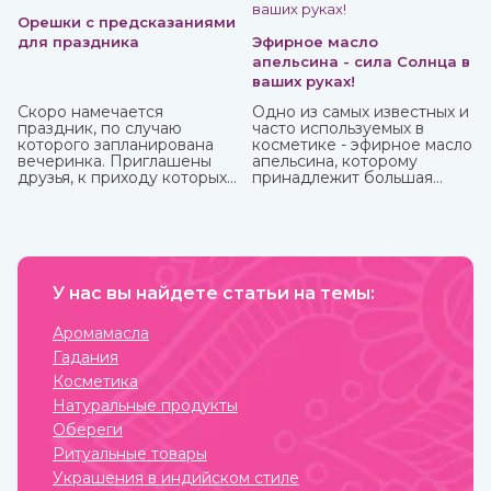
Орешки с предсказаниями
для праздника
Эфирное масло
апельсина - сила Солнца в
ваших руках!
Скоро намечается
Одно из самых известных и
праздник, по случаю
часто используемых в
которого запланирована
косметике - эфирное масло
вечеринка. Приглашены
апельсина, которому
друзья, к приходу которых
принадлежит большая
готовитесь основательно.
часть производства ввиду
Вроде все учли – и
доступности исходного
отличные угощения на
материала и достаточно
столе, и хорошее вино с
простому процессу
дорогим шампанским для
получения. Это яркий,
милых женщин, и музыка на
праздничный аромат,
любой вкус. И все же чего-
У нас вы найдете статьи на темы:
который подарит вам
то не хватает? Конечно!
солнечное настроение.
Это интересного и
Аромамасла
необычного развлечения,
Гадания
которое должно прийтись
по нраву всем.
Косметика
Натуральные продукты
Обереги
Ритуальные товары
Украшения в индийском стиле