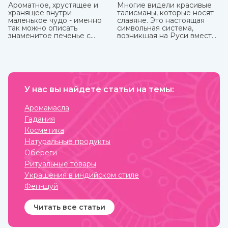
Ароматное, хрустящее и
Многие видели красивые
хранящее внутри
талисманы, которые носят
маленькое чудо - именно
славяне. Это настоящая
так можно описать
символьная система,
знаменитое печенье с
возникшая на Руси вместе
предсказаниями.
с язычеством. Боги, в
которых верили люди, и
стихии имели обозначения,
которые наносили на
одежду, предметы
обихода, внедряли в
У нас вы найдете статьи на темы:
архитектуру жилищ. Таким
образом люди не только
соединялись с
Аромамасла
окружающим миром, но и
Гадания
просили у него защиты от
темных сил, дурного глаза,
Косметика
болезней, войн и
Натуральные продукты
покровительства в
земледелии, семейных
Обереги
делах и т.п.
Ритуальные товары
Украшения в индийском стиле
Фен-шуй
Читать все статьи