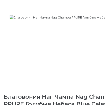
Благовония Наг Чампа Nag Cha
PPURE Голубые Небеса Blue Celest