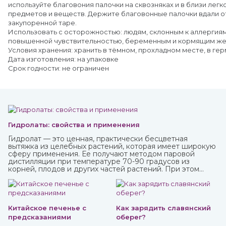
используйте благовония палочки на сквозняках и в близи лег
предметов и веществ. Держите благовонные палочки вдали от
закупоренной таре.
Использовать с осторожностью: людям, склонным к аллергиям
повышенной чувствительностью, беременным и кормящим ж
Условия хранения: хранить в тёмном, прохладном месте, в ге
Дата изготовления: на упаковке
Срок годности: не ограничен
Гидролаты: свойства и применения
Гидролат — это ценная, практически бесцветная
вытяжка из целебных растений, которая имеет широкую
сферу применения. Ее получают методом паровой
дистилляции при температуре 70-90 градусов из
корней, плодов и других частей растений. При этом
вещества совершенно не разрушаются, а вот аромат
может и поменяться. Купите различные натуральные
гидролаты в интернет-магазине ИндоКитай с доставкой
по России.
Китайское печенье с
Как зарядить славянский
предсказаниями
оберег?