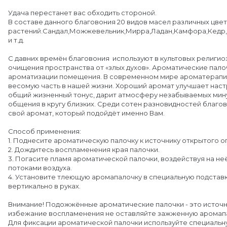
Удача перестанет вас обходить стороной.
В составе данного благовония 20 видов масел различных цвет
растений.Сандал,Можжевельник,Мирра,Ладан,Камфора,Кедр,
и т.д.
С давних времён благовония используют в культовых религио
очищения пространства от «злых духов». Ароматические пало
ароматизации помещения. В современном мире ароматерапи
весомую часть в нашей жизни. Хороший аромат улучшает нас
общий жизненный тонус, дарит атмосферу незабываемых мин
общения в кругу близких. Среди сотен разновидностей благо
свой аромат, который подойдёт именно Вам.
Способ применения:
1. Поднесите ароматическую палочку к источнику открытого ог
2. Дождитесь воспламенения края палочки.
3. Погасите пламя ароматической палочки, воздействуя на н
потоками воздуха.
4. Установите тлеющую аромапалочку в специальную подставк
вертикально в руках.
Внимание! Подожжённые ароматические палочки - это источни
избежание воспламенения не оставляйте зажженную аромапа
Для фиксации ароматической палочки используйте специальн