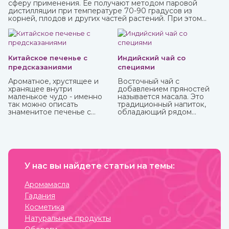
сферу применения. Ее получают методом паровой
дистилляции при температуре 70-90 градусов из
корней, плодов и других частей растений. При этом
вещества совершенно не разрушаются, а вот аромат
может и поменяться. Купите различные натуральные
гидролаты в интернет-магазине ИндоКитай с доставкой
по России.
Китайское печенье с
Индийский чай со
предсказаниями
специями
Ароматное, хрустящее и
Восточный чай с
хранящее внутри
добавлением пряностей
маленькое чудо - именно
называется масала. Это
так можно описать
традиционный напиток,
знаменитое печенье с
обладающий рядом
предсказаниями.
полезных аюрведических
свойств. Он способен
укрепить иммунитет,
очистить организм от
шлаков и холестерина,
способствовать
У нас вы найдете статьи на темы:
похудению, улучшить
пищеварение и укрепить
нервную систему.
Аромамасла
Гадания
Косметика
Натуральные продукты