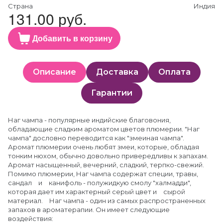
Страна
Индия
131.00 руб.
Добавить в корзину
Описание
Доставка
Оплата
Гарантии
Наг чампа - популярные индийские благовония,
обладающие сладким ароматом цветов плюмерии. "Наг
чампа" дословно переводится как "змеиная чампа".
Аромат плюмерии очень любят змеи, которые, обладая
тонким нюхом, обычно довольно привередливы к запахам.
Аромат насыщенный, вечерний, сладкий, терпко-свежий.
Помимо плюмерии, Наг чампа содержат специи, травы,
сандал и канифоль - полужидкую смолу "халмадди",
которая дает им характерный серый цвет и сырой
материал. Наг чампа - один из самых распространенных
запахов в ароматерапии. Он имеет следующие
воздействия: