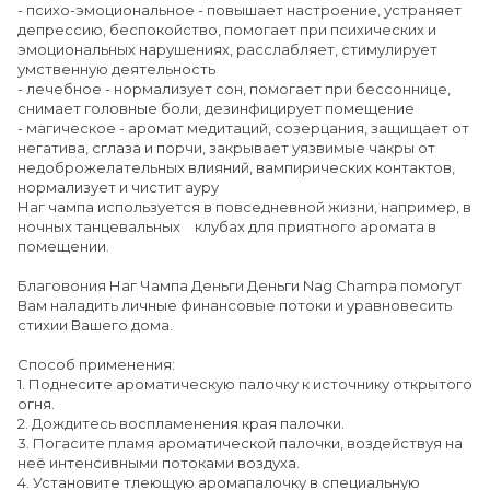
- психо-эмоциональное - повышает настроение, устраняет
депрессию, беспокойство, помогает при психических и
эмоциональных нарушениях, расслабляет, стимулирует
умственную деятельность
- лечебное - нормализует сон, помогает при бессоннице,
снимает головные боли, дезинфицирует помещение
- магическое - аромат медитаций, созерцания, защищает от
негатива, сглаза и порчи, закрывает уязвимые чакры от
недоброжелательных влияний, вампирических контактов,
нормализует и чистит ауру
Наг чампа используется в повседневной жизни, например, в
ночных танцевальных клубах для приятного аромата в
помещении.
Благовония Наг Чампа Деньги Деньги Nag Champa помогут
Вам наладить личные финансовые потоки и уравновесить
стихии Вашего дома.
Способ применения:
1. Поднесите ароматическую палочку к источнику открытого
огня.
2. Дождитесь воспламенения края палочки.
3. Погасите пламя ароматической палочки, воздействуя на
неё интенсивными потоками воздуха.
4. Установите тлеющую аромапалочку в специальную