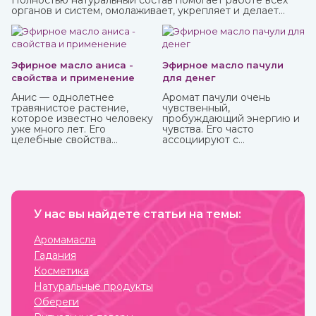
Полностью натуральный состав помогает работе всех
органов и систем, омолаживает, укрепляет и делает
средство в виде пасты с пряным вкусом полностью
безопасным для взрослых, пожилых и детей.
Купить чаванпраш известных марок, в том числе Дабур,
вы можете в интернет-магазине ИндоКитай.
Эфирное масло аниса -
Эфирное масло пачули
свойства и применение
для денег
Анис — однолетнее
Аромат пачули очень
травянистое растение,
чувственный,
которое известно человеку
пробуждающий энергию и
уже много лет. Его
чувства. Его часто
целебные свойства
ассоциируют с
изучались еще в Древнем
привлечением богатства,
Египте, Греции, Риме.
используя в составе
«денежных» смесей,
натирают тело, кошелек,
сами деньги и все, что
прямо или косвенно может
У нас вы найдете статьи на темы:
привлечь финансы.
Аромамасла
Гадания
Косметика
Натуральные продукты
Обереги