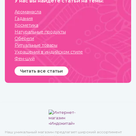
У нас вы найдете статьи на темы:
женщины, но и мужчины
могли носить украшения,
которые предназначались
Аромамасла
для определенных
Гадания
жизненных событий —
взросление, свадьба,
Косметика
ритуалы. При этом каждая
Натуральные продукты
вещь имеет свое значение
и передается в
Обереги
поколениях. Приобрести
Ритуальные товары
индийские ювелирные
украшения вы можете в
Украшения в индийском стиле
интернет-магазине
Фен-шуй
ИндоКитай с доставкой по
всей стране.
Читать все статьи
Наш уникальный магазин предлагает широкий ассортимент