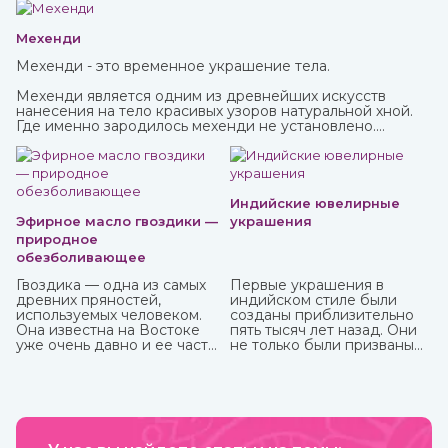
Мехенди
Мехенди - это временное украшение тела.
Мехенди является одним из древнейших искусств
нанесения на тело красивых узоров натуральной хной.
Где именно зародилось мехенди не установлено.
Многими веками росписью хной занимались народы
разных стран и континентов, которые привносили в нее
свои культурные традиции.
Индийские ювелирные
Эфирное масло гвоздики —
украшения
природное
обезболивающее
Гвоздика — одна из самых
Первые украшения в
древних пряностей,
индийском стиле были
используемых человеком.
созданы приблизительно
Она известна на Востоке
пять тысяч лет назад. Они
уже очень давно и ее часто
не только были призваны
можно встретить в составе
подчеркнуть красоту
аюрведических средств.
владельца, но и
социальный статус,
наделялись сакральной
способностью защищать.
Важно, что не только