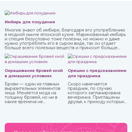
Имбирь для похудения
Многие знают об имбире, благодаря его употреблению
в модной нынче японской кухне. Маринованный имбирь
и специя безусловно тоже полезны, но можно и даже
нужно употреблять его в сыром виде, так он отдает
больше всего полезных веществ и приносит больше
пользы.
Окрашивание бровей хной
Орешки с предсказаниями
в домашних условиях
для праздника
Брови — один из главных
Скоро намечается
выразительных элементов
праздник, по случаю
лица. Меняется мода на
которого запланирована
толщину бровей, но ни в
вечеринка. Приглашены
какие времена не
друзья, к приходу которых
отменится их ухоженный и
готовитесь основательно.
привлекательный вид. К
Вроде все учли – и
сожалению, не всем
отличные угощения на
девушкам от природы
столе, и хорошее вино с
достались яркие брови, но
дорогим шампанским для
с помощью одного
милых женщин, и музыка на