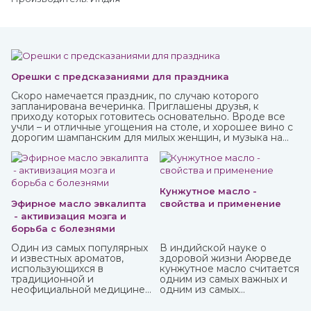
Орешки с предсказаниями для праздника
Скоро намечается праздник, по случаю которого
запланирована вечеринка. Приглашены друзья, к
приходу которых готовитесь основательно. Вроде все
учли – и отличные угощения на столе, и хорошее вино с
дорогим шампанским для милых женщин, и музыка на
любой вкус. И все же чего-то не хватает? Конечно! Это
интересного и необычного развлечения, которое
должно прийтись по нраву всем.
Кунжутное масло -
Эфирное масло эвкалипта
свойства и применение
- активизация мозга и
борьба с болезнями
Один из самых популярных
В индийской науке о
и известных ароматов,
здоровой жизни Аюрведе
использующихся в
кунжутное масло считается
традиционной и
одним из самых важных и
неофициальной медицине,
одним из самых
многих косметических
распространенных. Его
средствах, бытовой химии
традиционно используют