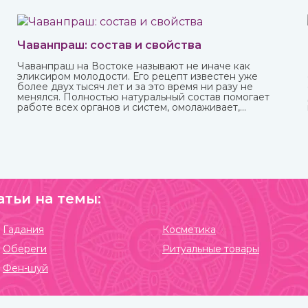
Чаванпраш: состав и свойства
Чаванпраш на Востоке называют не иначе как
эликсиром молодости. Его рецепт известен уже
более двух тысяч лет и за это время ни разу не
менялся. Полностью натуральный состав помогает
работе всех органов и систем, омолаживает,
укрепляет и делает средство в виде пасты с пряным
вкусом полностью безопасным для взрослых, пожилых
и детей. Купить чаванпраш известных марок, в том
числе Дабур, вы можете в интернет-магазине
ИндоКитай.
атьи на темы:
Гадания
Косметика
Обереги
Ритуальные товары
Фен-шуй