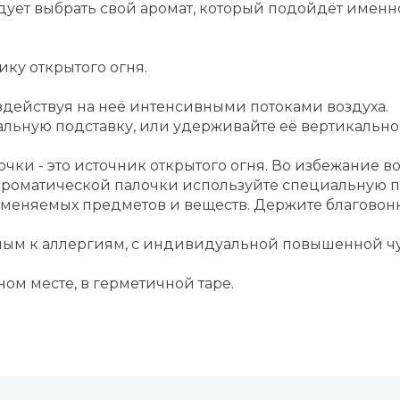
ует выбрать свой аромат, который подойдёт именн
ику открытого огня.
оздействуя на неё интенсивными потоками воздуха.
льную подставку, или удерживайте её вертикально 
ки - это источник открытого огня. Во избежание 
ароматической палочки используйте специальную по
ламеняемых предметов и веществ. Держите благовон
онным к аллергиям, с индивидуальной повышенной 
ном месте, в герметичной таре.