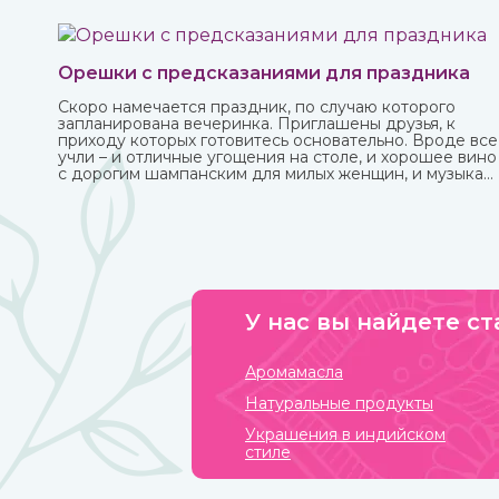
Орешки с предсказаниями для праздника
Скоро намечается праздник, по случаю которого
запланирована вечеринка. Приглашены друзья, к
приходу которых готовитесь основательно. Вроде все
учли – и отличные угощения на столе, и хорошее вино
с дорогим шампанским для милых женщин, и музыка
на любой вкус. И все же чего-то не хватает? Конечно!
Это интересного и необычного развлечения, которое
должно прийтись по нраву всем.
У нас вы найдете ст
Аромамасла
Натуральные продукты
Украшения в индийском
стиле