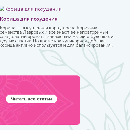
Корица для похудения
Корица — высушенная кора дерева Коричник
семейства Лавровых и все знают ее неповторимый
сладковатый аромат, навевающий мысли о булочках и
других сластях. Но кроме как кулинарная добавка
корица активно используется и для балансирования
употребления сахара и соли и похудения. Она
полезна как в виде сыпучей пряности, так и в
качестве эфирного масла. Приобрести их вы можете в
интернет-магазине ИндоКитай с доставкой по
России.
Читать все статьи