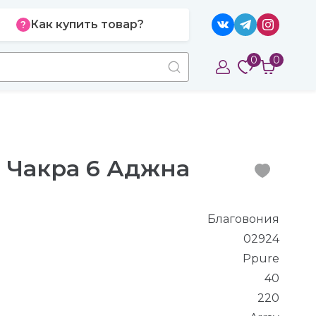
Как купить товар?
0
0
 Чакра 6 Аджна
Благовония
02924
Ppure
40
220