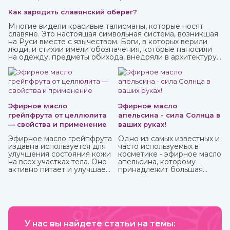
Как зарядить славянский оберег?
Многие видели красивые талисманы, которые носят
славяне. Это настоящая символьная система, возникшая
на Руси вместе с язычеством. Боги, в которых верили
люди, и стихии имели обозначения, которые наносили
на одежду, предметы обихода, внедряли в архитектуру
жилищ. Таким образом люди не только соединялись с
окружающим миром, но и просили у него защиты от
темных сил, дурного глаза, болезней, войн и
покровительства в земледелии, семейных делах и т.п.
Эфирное масло
Эфирное масло
грейпфрута от целлюлита
апельсина - сила Солнца в
— свойства и применение
ваших руках!
Эфирное масло грейпфрута
Одно из самых известных и
издавна используется для
часто используемых в
улучшения состояния кожи
косметике - эфирное масло
на всех участках тела. Оно
апельсина, которому
активно питает и улучшает
принадлежит большая
циркуляцию крови в
часть производства ввиду
проблемных зонах, кожа
доступности исходного
разглаживается, волосы
материала и достаточно
становятся блестящими и
простому процессу
сильными. Также оно
получения. Это яркий,
великолепно влияет на
праздничный аромат,
настроение, бодрит и
У нас вы найдете статьи на темы:
который подарит вам