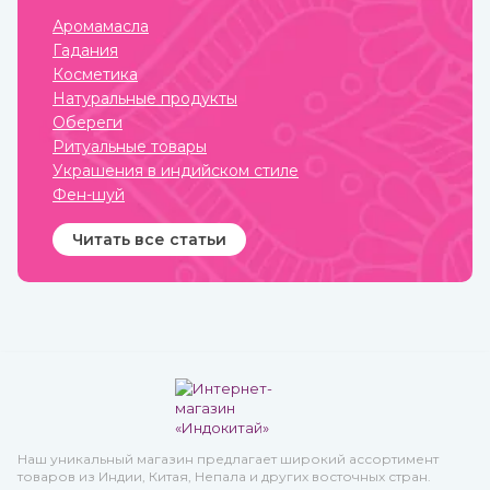
наполняет жизненными
солнечное настроение.
силами.
Аромамасла
Гадания
Косметика
Натуральные продукты
Обереги
Ритуальные товары
Украшения в индийском стиле
Фен-шуй
Читать все статьи
Наш уникальный магазин предлагает широкий ассортимент
товаров из Индии, Китая, Непала и других восточных стран.