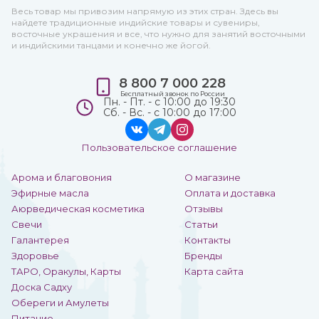
Весь товар мы привозим напрямую из этих стран. Здесь вы
найдете традиционные индийские товары и сувениры,
восточные украшения и все, что нужно для занятий восточными
и индийскими танцами и конечно же йогой.
8 800 7 000 228
Бесплатный звонок по России
Пн. - Пт. - с 10:00 до 19:30
Сб. - Вс. - с 10:00 до 17:00
Пользовательское соглашение
Арома и благовония
О магазине
Эфирные масла
Оплата и доставка
Аюрведическая косметика
Отзывы
Свечи
Статьи
Галантерея
Контакты
Здоровье
Бренды
ТАРО, Оракулы, Карты
Карта сайта
Доска Садху
Обереги и Амулеты
Питание