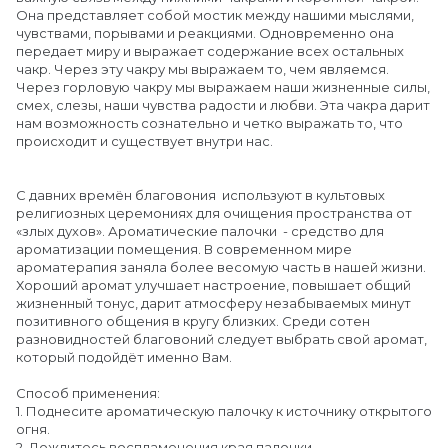
Она представляет собой мостик между нашими мыслями,
чувствами, порывами и реакциями. Одновременно она
передает миру и выражает содержание всех остальных
чакр. Через эту чакру мы выражаем то, чем являемся.
Через горловую чакру мы выражаем наши жизненные силы,
смех, слезы, наши чувства радости и любви. Эта чакра дарит
нам возможность сознательно и четко выражать то, что
происходит и существует внутри нас.
С давних времён благовония используют в культовых
религиозных церемониях для очищения пространства от
«злых духов». Ароматические палочки - средство для
ароматизации помещения. В современном мире
ароматерапия заняла более весомую часть в нашей жизни.
Хороший аромат улучшает настроение, повышает общий
жизненный тонус, дарит атмосферу незабываемых минут
позитивного общения в кругу близких. Среди сотен
разновидностей благовоний следует выбрать свой аромат,
который подойдёт именно Вам.
Способ применения:
1. Поднесите ароматическую палочку к источнику открытого
огня.
2. Дождитесь воспламенения края палочки.