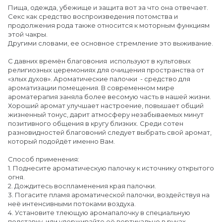
Пища, одежда, убежище и защита вот за что она отвечает.
Секс как средство воспроизведения потомства и
продолжения рода также относится к моторным функциям
этой чакры.
Другими словами, ее основное стремление это выживание.
С давних времён благовония используют в культовых
религиозных церемониях для очищения пространства от
«злых духов». Ароматические палочки - средство для
ароматизации помещения. В современном мире
ароматерапия заняла более весомую часть в нашей жизни.
Хороший аромат улучшает настроение, повышает общий
жизненный тонус, дарит атмосферу незабываемых минут
позитивного общения в кругу близких. Среди сотен
разновидностей благовоний следует выбрать свой аромат,
который подойдёт именно Вам.
Способ применения:
1. Поднесите ароматическую палочку к источнику открытого
огня.
2. Дождитесь воспламенения края палочки.
3. Погасите пламя ароматической палочки, воздействуя на
неё интенсивными потоками воздуха.
4. Установите тлеющую аромапалочку в специальную
подставку, или удерживайте её вертикально в руках.