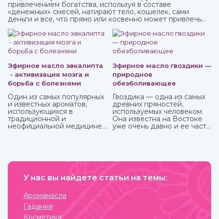
привлечением богатства, используя в составе
«денежных» смесей, натирают тело, кошелек, сами
деньги и все, что прямо или косвенно может привлечь
финансы.
Эфирное масло эвкалипта
Эфирное масло гвоздики —
- активизация мозга и
природное
борьба с болезнями
обезболивающее
Один из самых популярных
Гвоздика — одна из самых
и известных ароматов,
древних пряностей,
использующихся в
используемых человеком.
традиционной и
Она известна на Востоке
неофициальной медицине,
уже очень давно и ее часто
многих косметических
можно встретить в составе
средствах, бытовой химии
аюрведических средств.
это эфирное масло
эвкалипта.
Антибактериальный и
антисептический эффект
этого миртового дерева,
У нас вы найдете статьи на темы:
которое часто относят к
хвойным, известен очень
Аромамасла
давно.
Гадания
Косметика