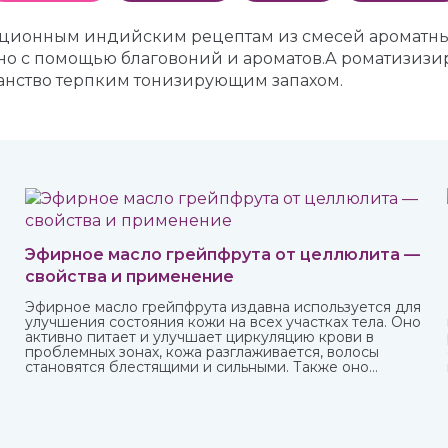
диционным индийским рецептам из смесей ароматных
жно с помощью благовоний и ароматов.А роматизиз
ранство терпким тонизирующим запахом.
Эфирное масло грейпфрута от целлюлита —
свойства и применение
Эфирное масло грейпфрута издавна используется для
улучшения состояния кожи на всех участках тела. Оно
активно питает и улучшает циркуляцию крови в
проблемных зонах, кожа разглаживается, волосы
становятся блестящими и сильными. Также оно
великолепно влияет на настроение, бодрит и
наполняет жизненными силами.