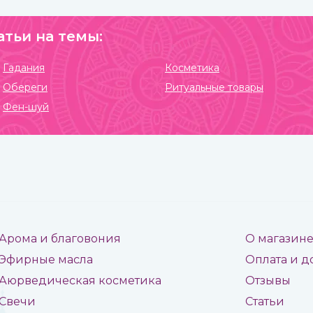
атьи на темы:
Гадания
Косметика
Обереги
Ритуальные товары
Фен-шуй
Арома и благовония
О магазин
Эфирные масла
Оплата и д
Аюрведическая косметика
Отзывы
Свечи
Статьи