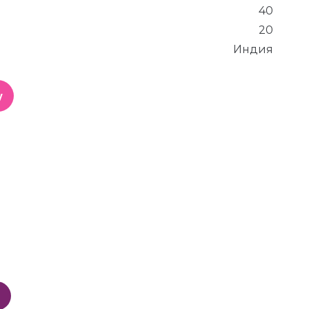
40
20
Индия
у