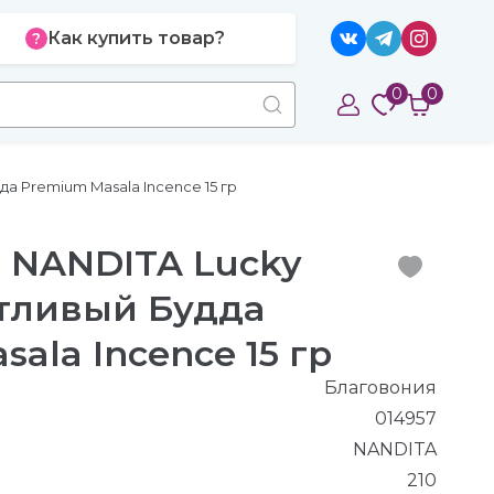
Как купить товар?
0
0
а Premium Masala Incence 15 гр
 NANDITA Lucky
тливый Будда
ala Incence 15 гр
Благовония
014957
NANDITA
210