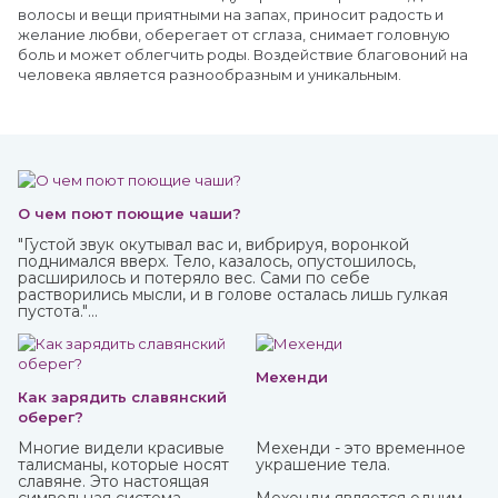
волосы и вещи приятными на запах, приносит радость и
желание любви, оберегает от сглаза, снимает головную
боль и может облегчить роды. Воздействие благовоний на
человека является разнообразным и уникальным.
О чем поют поющие чаши?
"Густой звук окутывал вас и, вибрируя, воронкой
поднимался вверх. Тело, казалось, опустошилось,
расширилось и потеряло вес. Сами по себе
растворились мысли, и в голове осталась лишь гулкая
пустота."
Это вы можете прочувствовать с тибетской поющей
чашей.
Мехенди
Как зарядить славянский
оберег?
Многие видели красивые
Мехенди - это временное
талисманы, которые носят
украшение тела.
славяне. Это настоящая