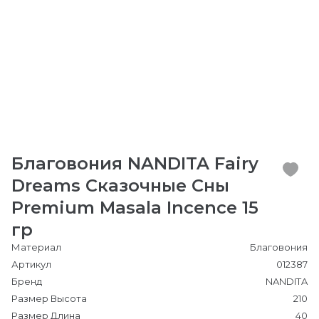
Благовония NANDITA Fairy
Dreams Сказочные Сны
Premium Masala Incence 15
гр
Материал
Благовония
Артикул
012387
Бренд
NANDITA
Размер Высота
210
Размер Длина
40