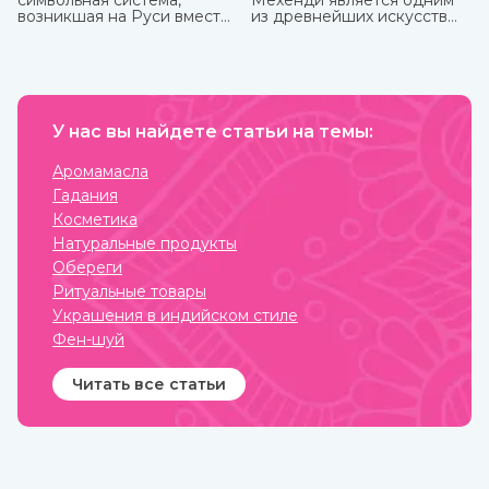
символьная система,
Мехенди является одним
возникшая на Руси вместе
из древнейших искусств
с язычеством. Боги, в
нанесения на тело
которых верили люди, и
красивых узоров
стихии имели обозначения,
натуральной хной. Где
которые наносили на
именно зародилось
одежду, предметы
мехенди не установлено.
обихода, внедряли в
Многими веками росписью
архитектуру жилищ. Таким
У нас вы найдете статьи на темы:
хной занимались народы
образом люди не только
разных стран и
соединялись с
континентов, которые
Аромамасла
окружающим миром, но и
привносили в нее свои
Гадания
просили у него защиты от
культурные традиции.
темных сил, дурного глаза,
Косметика
болезней, войн и
Натуральные продукты
покровительства в
земледелии, семейных
Обереги
делах и т.п.
Ритуальные товары
Украшения в индийском стиле
Фен-шуй
Читать все статьи