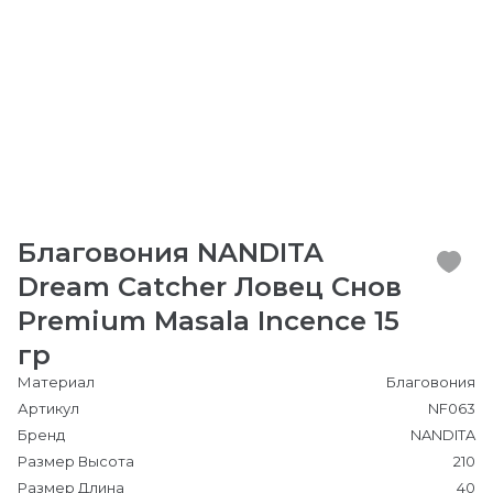
Благовония NANDITA
Dream Catcher Ловец Снов
Premium Masala Incence 15
гр
Материал
Благовония
Артикул
NF063
Бренд
NANDITA
Размер Высота
210
Размер Длина
40