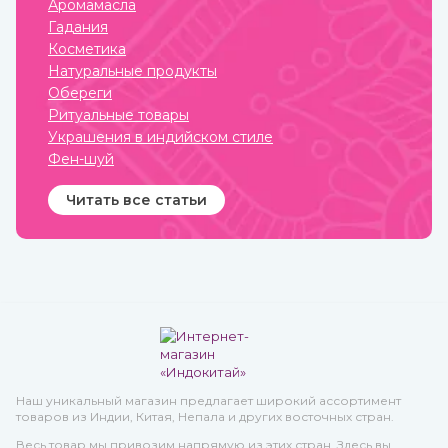
Аромамасла
взрослых, пожилых и детей.
Гадания
Купить чаванпраш
известных марок, в том
Косметика
числе Дабур, вы можете в
Натуральные продукты
интернет-магазине
ИндоКитай.
Обереги
Ритуальные товары
Украшения в индийском стиле
Фен-шуй
Читать все статьи
Наш уникальный магазин предлагает широкий ассортимент
товаров из Индии, Китая, Непала и других восточных стран.
Весь товар мы привозим напрямую из этих стран. Здесь вы