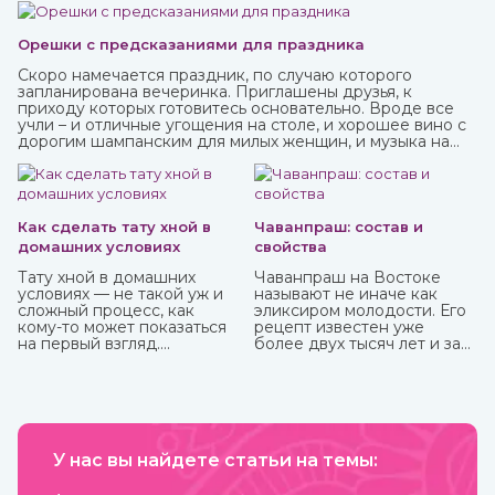
Орешки с предсказаниями для праздника
Скоро намечается праздник, по случаю которого
запланирована вечеринка. Приглашены друзья, к
приходу которых готовитесь основательно. Вроде все
учли – и отличные угощения на столе, и хорошее вино с
дорогим шампанским для милых женщин, и музыка на
любой вкус. И все же чего-то не хватает? Конечно! Это
интересного и необычного развлечения, которое
должно прийтись по нраву всем.
Как сделать тату хной в
Чаванпраш: состав и
домашних условиях
свойства
Тату хной в домашних
Чаванпраш на Востоке
условиях — не такой уж и
называют не иначе как
сложный процесс, как
эликсиром молодости. Его
кому-то может показаться
рецепт известен уже
на первый взгляд.
более двух тысяч лет и за
Небольшая подготовка,
это время ни разу не
ваша фантазия, немного
менялся. Полностью
терпения и вот вы уже
натуральный состав
обладатель чего-то
помогает работе всех
модного, стильного и
органов и систем,
красивого. То, как сделать
омолаживает, укрепляет и
тату хной, вы можете узнать
У нас вы найдете статьи на темы:
делает средство в виде
из нашей стать.
пасты с пряным вкусом
полностью безопасным для