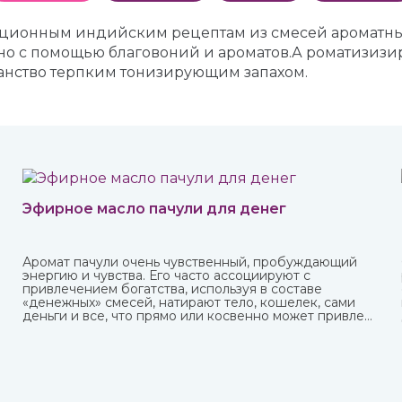
диционным индийским рецептам из смесей ароматных
жно с помощью благовоний и ароматов.А роматизиз
ранство терпким тонизирующим запахом.
Эфирное масло пачули для денег
Аромат пачули очень чувственный, пробуждающий
энергию и чувства. Его часто ассоциируют с
привлечением богатства, используя в составе
«денежных» смесей, натирают тело, кошелек, сами
деньги и все, что прямо или косвенно может привлечь
финансы.