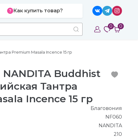
Как купить товар?
0
0
нтра Premium Masala Incence 15 гр
 NANDITA Buddhist
дийская Тантра
ala Incence 15 гр
Благовония
NF060
NANDITA
210