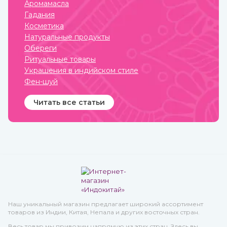
нервную систему.
разрушаются, а вот аромат
Аромамасла
может и поменяться.
Гадания
Купите различные
натуральные гидролаты в
Косметика
интернет-магазине
Натуральные продукты
ИндоКитай с доставкой по
России.
Обереги
Ритуальные товары
Украшения в индийском стиле
Фен-шуй
Читать все статьи
Наш уникальный магазин предлагает широкий ассортимент
товаров из Индии, Китая, Непала и других восточных стран.
Весь товар мы привозим напрямую из этих стран. Здесь вы