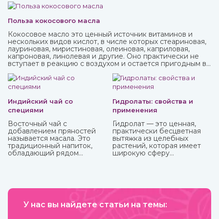
Польза кокосового масла
Кокосовое масло это ценный источник витаминов и
нескольких видов кислот, в числе которых стеариновая,
лауриновая, миристиновая, олеиновая, каприловая,
капроновая, линолевая и другие. Оно практически не
вступает в реакцию с воздухом и остается пригодным в
течение нескольких лет. В Аюрведе оно считается
одним из самых важных, обладает охлаждающими,
успокаивающими, освежающими свойствами. Купить
кокосовое масло от известных марок вы можете в
интернет-магазине ИндоКитай.
Индийский чай со
Гидролаты: свойства и
специями
применения
Восточный чай с
Гидролат — это ценная,
добавлением пряностей
практически бесцветная
называется масала. Это
вытяжка из целебных
традиционный напиток,
растений, которая имеет
обладающий рядом
широкую сферу
полезных аюрведических
применения. Ее получают
свойств. Он способен
методом паровой
укрепить иммунитет,
дистилляции при
очистить организм от
температуре 70-90
шлаков и холестерина,
градусов из корней,
способствовать
плодов и других частей
похудению, улучшить
У нас вы найдете статьи на темы:
растений. При этом
пищеварение и укрепить
вещества совершенно не