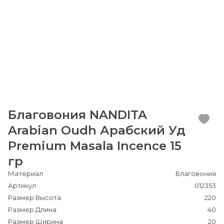
Благовония NANDITA
Arabian Oudh Арабский Уд
Premium Masala Incence 15
гр
Материал
Благовония
Артикул
012353
Размер Высота
220
Размер Длина
40
Размер Ширина
20