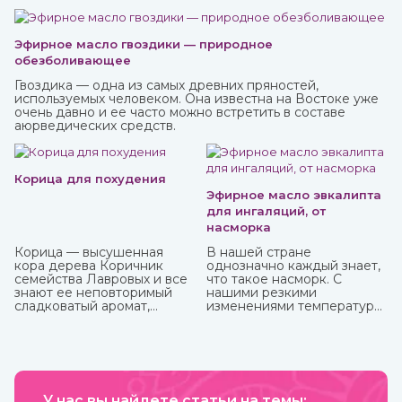
Эфирное масло гвоздики — природное
обезболивающее
Гвоздика — одна из самых древних пряностей,
используемых человеком. Она известна на Востоке уже
очень давно и ее часто можно встретить в составе
аюрведических средств.
Корица для похудения
Эфирное масло эвкалипта
для ингаляций, от
насморка
Корица — высушенная
В нашей стране
кора дерева Коричник
однозначно каждый знает,
семейства Лавровых и все
что такое насморк. С
знают ее неповторимый
нашими резкими
сладковатый аромат,
изменениями температуры,
навевающий мысли о
ветрами не заболеть
булочках и других сластях.
буквально считается
Но кроме как кулинарная
чудом. Здоровых со всех
добавка корица активно
сторон атакуют болеющие,
используется и для
выздоравливающие вновь
балансирования
заболевают и так может
употребления сахара и
У нас вы найдете статьи на темы:
продолжаться до