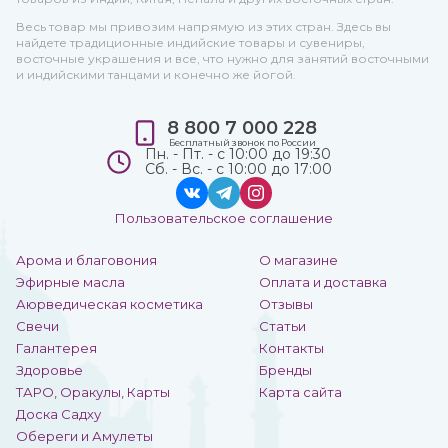
Весь товар мы привозим напрямую из этих стран. Здесь вы
найдете традиционные индийские товары и сувениры,
восточные украшения и все, что нужно для занятий восточными
и индийскими танцами и конечно же йогой.
8 800 7 000 228
Бесплатный звонок по России
Пн. - Пт. - с 10:00 до 19:30
Сб. - Вс. - с 10:00 до 17:00
Пользовательское соглашение
Арома и благовония
О магазине
Эфирные масла
Оплата и доставка
Аюрведическая косметика
Отзывы
Свечи
Статьи
Галантерея
Контакты
Здоровье
Бренды
ТАРО, Оракулы, Карты
Карта сайта
Доска Садху
Обереги и Амулеты