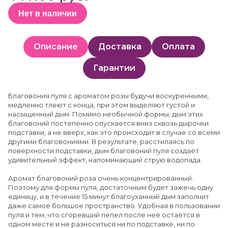
Нет в наличии
Описание
Доставка
Оплата
Гарантии
Благовония пуля с ароматом розы будучи воскуренными,
медленно тлеют с конца, при этом выделяют густой и
насыщенный дым. Помимо необычной формы, дым этих
благовоний постепенно опускается вниз сквозь дырочки
подставки, а не вверх, как это происходит в случае со всеми
другими благовониями. В результате, расстилаясь по
поверхности подставки, дым благовоний пуля создаёт
удивительный эффект, напоминающий струю водопада.
Аромат благовоний роза очень концентрированный.
Поэтому для формы пуля, достаточным будет зажечь одну
единицу, и в течение 15 минут благоуханный дым заполнит
даже самое большое пространство. Удобная в пользовании
пуля и тем, что сгоревший пепел после неё остаётся в
одном месте и не разноситься ни по подставке, ни по