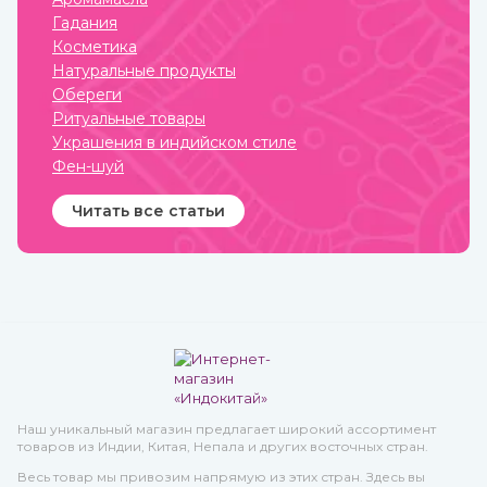
на коже, ожоги, грибковые
палочки за свою простоту
Гадания
заболевания, герпес.
использования и высокое
качество при весьма
Косметика
приемлемой стоимости.
Натуральные продукты
Обереги
Ритуальные товары
Украшения в индийском стиле
Фен-шуй
Читать все статьи
Наш уникальный магазин предлагает широкий ассортимент
товаров из Индии, Китая, Непала и других восточных стран.
Весь товар мы привозим напрямую из этих стран. Здесь вы