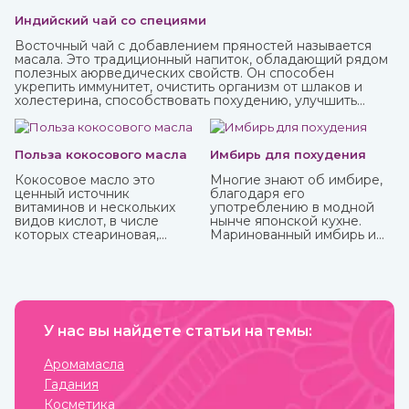
Индийский чай со специями
Восточный чай с добавлением пряностей называется
масала. Это традиционный напиток, обладающий рядом
полезных аюрведических свойств. Он способен
укрепить иммунитет, очистить организм от шлаков и
холестерина, способствовать похудению, улучшить
пищеварение и укрепить нервную систему.
Польза кокосового масла
Имбирь для похудения
Кокосовое масло это
Многие знают об имбире,
ценный источник
благодаря его
витаминов и нескольких
употреблению в модной
видов кислот, в числе
нынче японской кухне.
которых стеариновая,
Маринованный имбирь и
лауриновая, миристиновая,
специя безусловно тоже
олеиновая, каприловая,
полезны, но можно и даже
капроновая, линолевая и
нужно употреблять его в
другие. Оно практически
сыром виде, так он отдает
не вступает в реакцию с
больше всего полезных
воздухом и остается
веществ и приносит
пригодным в течение
У нас вы найдете статьи на темы:
больше пользы.
нескольких лет. В Аюрведе
оно считается одним из
Аромамасла
самых важных, обладает
Гадания
охлаждающими,
успокаивающими,
Косметика