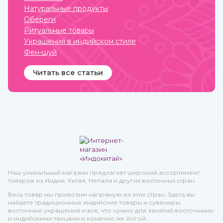
освежающими свойствами.
Натуральные продукты
Купить кокосовое масло от
известных марок вы
Обереги
можете в интернет-
Ритуальные товары
магазине ИндоКитай.
Украшения в индийском стиле
Фен-шуй
Читать все статьи
Наш уникальный магазин предлагает широкий ассортимент
товаров из Индии, Китая, Непала и других восточных стран.
Весь товар мы привозим напрямую из этих стран. Здесь вы
найдете традиционные индийские товары и сувениры,
восточные украшения и все, что нужно для занятий восточными
и индийскими танцами и конечно же йогой.