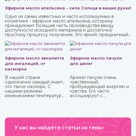
Эфирное масло апельсина - сила Солнца в ваших руках!
Одно из самых известных и часто используемых в
косметике - эфирное масло апельсина, которому
принадлежит большая часть производства ввиду
доступности исходного материала и достаточно
простому процессу получения. Это яркий, праздничный
аромат, который подарит вам солнечное настроение.
Эфирное масло эвкалипта
Эфирное масло пачули
для ингаляций, от
для денег
насморка
В нашей стране
Аромат пачули очень
однозначно каждый знает,
чувственный,
что такое насморк. С
пробуждающий энергию и
нашими резкими
чувства. Его часто
изменениями температуры,
ассоциируют с
ветрами не заболеть
привлечением богатства,
буквально считается
используя в составе
чудом. Здоровых со всех
«денежных» смесей,
сторон атакуют болеющие,
натирают тело, кошелек,
выздоравливающие вновь
сами деньги и все, что
заболевают и так может
прямо или косвенно может
продолжаться до
У нас вы найдете статьи на темы:
привлечь финансы.
бесконечности.