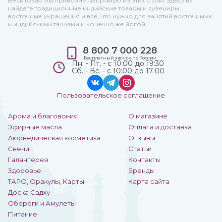
Весь товар мы привозим напрямую из этих стран. Здесь вы
найдете традиционные индийские товары и сувениры,
восточные украшения и все, что нужно для занятий восточными
и индийскими танцами и конечно же йогой.
8 800 7 000 228
Бесплатный звонок по России
Пн. - Пт. - с 10:00 до 19:30
Сб. - Вс. - с 10:00 до 17:00
Пользовательское соглашение
Арома и благовония
О магазине
Эфирные масла
Оплата и доставка
Аюрведическая косметика
Отзывы
Свечи
Статьи
Галантерея
Контакты
Здоровье
Бренды
ТАРО, Оракулы, Карты
Карта сайта
Доска Садху
Обереги и Амулеты
Питание