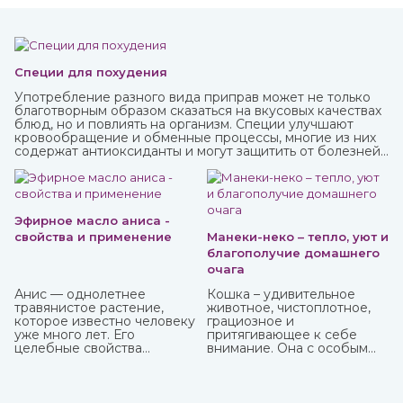
Специи для похудения
Употребление разного вида приправ может не только
благотворным образом сказаться на вкусовых качествах
блюд, но и повлиять на организм. Специи улучшают
кровообращение и обменные процессы, многие из них
содержат антиоксиданты и могут защитить от болезней,
придать сил и энергии. Различные приправы, в том числе
чисто восточные, вы можете купить в интернет-магазине
ИндоКитай.
Эфирное масло аниса -
свойства и применение
Манеки-неко – тепло, уют и
благополучие домашнего
очага
Анис — однолетнее
Кошка – удивительное
травянистое растение,
животное, чистоплотное,
которое известно человеку
грациозное и
уже много лет. Его
притягивающее к себе
целебные свойства
внимание. Она с особым
изучались еще в Древнем
усердием вылизывает свою
Египте, Греции, Риме.
шерстку даже после
легкого прикосновения к
ней.