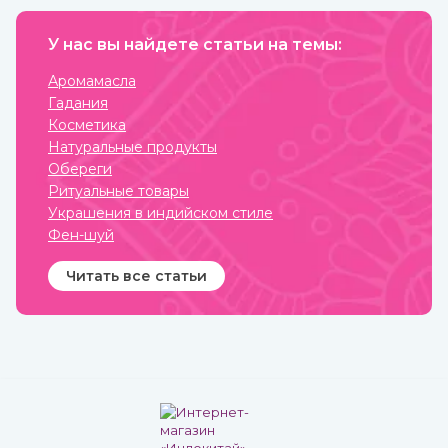
У нас вы найдете статьи на темы:
Аромамасла
Гадания
Косметика
Натуральные продукты
Обереги
Ритуальные товары
Украшения в индийском стиле
Фен-шуй
Читать все статьи