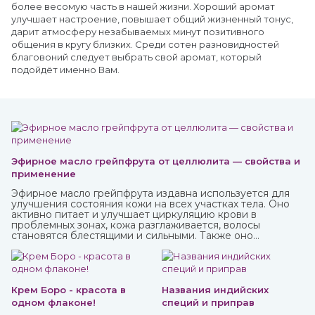
более весомую часть в нашей жизни. Хороший аромат
улучшает настроение, повышает общий жизненный тонус,
дарит атмосферу незабываемых минут позитивного
общения в кругу близких. Среди сотен разновидностей
благовоний следует выбрать свой аромат, который
подойдёт именно Вам.
Эфирное масло грейпфрута от целлюлита — свойства и
применение
Эфирное масло грейпфрута издавна используется для
улучшения состояния кожи на всех участках тела. Оно
активно питает и улучшает циркуляцию крови в
проблемных зонах, кожа разглаживается, волосы
становятся блестящими и сильными. Также оно
великолепно влияет на настроение, бодрит и наполняет
жизненными силами.
Крем Боро - красота в
Названия индийских
одном флаконе!
специй и приправ